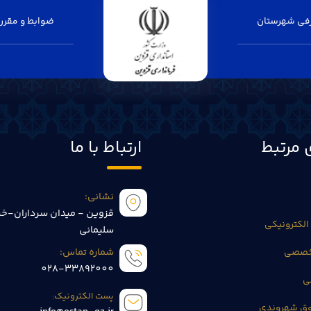
فی شهرستان
ضوابط و مقرر
 مرتبط
ارتباط با ما
نشانی:
قزوین - میدان سرداران-خی
الکترونیکی
سلیمانی
تخصصی
شماره تماس:
028-33892000
ی
پست الکترونیک:
وق شهروندی