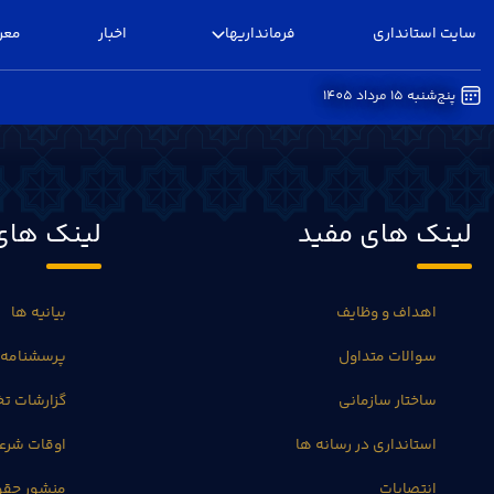
سایت استانداری
فرمانداریها
اخبار
معر
پنج‌شنبه 15 مرداد 1405
ارتباط با ما - فرمانداری قزوین
لینک های مفید
لینک های
اهداف و وظایف
بیانیه ها
سوالات متداول
پرسشنامه 
ساختار سازمانی
گزارشات 
استانداری در رسانه ها
اوقات شرع
انتصابات
منشور حق