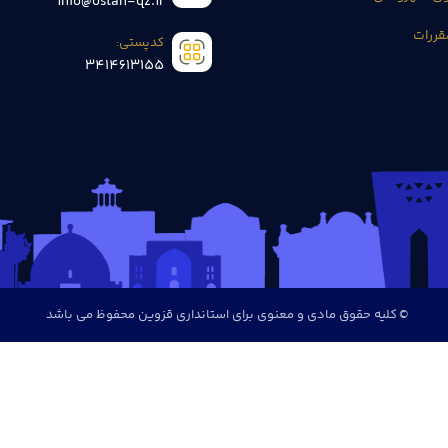
info@ostan-qz.ir
قررات
کدپستی:
3414613155
© کلیه حقوق مادی و معنوی برای استانداری قزوین محفوظ می باشد