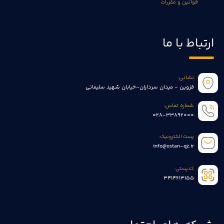
قوانین و مقررات
ارتباط با ما
نشانی:
قزوین - میدان سرداران-خیابان شهید سلیمانی
شماره تماس:
028-33892000
پست الکترونیک:
info@ostan-qz.ir
کدپستی:
3414613155