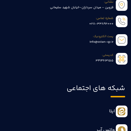
نشانی:
قزوین - میدان سرداران-خیابان شهید سلیمانی
شماره تماس:
028-33892000
پست الکترونیک:
info@ostan-qz.ir
کدپستی:
3414613155
شبکه های اجتماعی
ایتا
واتس آپ