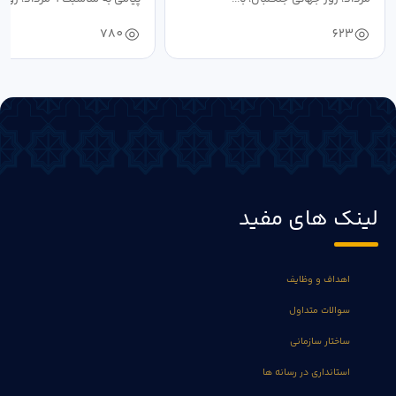
خون،...
780
623
لینک های مفید
اهداف و وظایف
سوالات متداول
ساختار سازمانی
استانداری در رسانه ها