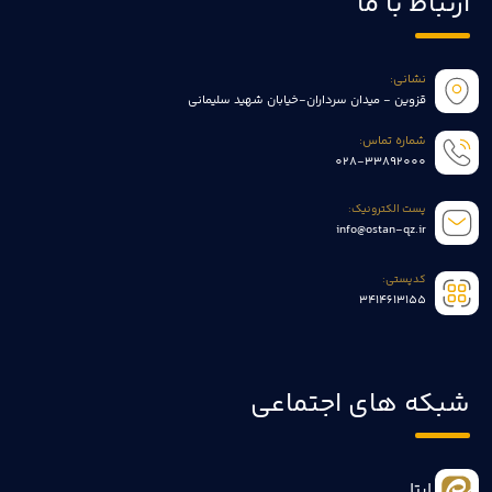
ارتباط با ما
نشانی:
قزوین - میدان سرداران-خیابان شهید سلیمانی
شماره تماس:
028-33892000
پست الکترونیک:
info@ostan-qz.ir
کدپستی:
3414613155
شبکه های اجتماعی
ایتا