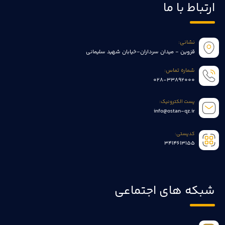
ارتباط با ما
نشانی:
قزوین - میدان سرداران-خیابان شهید سلیمانی
شماره تماس:
028-33892000
پست الکترونیک:
info@ostan-qz.ir
کدپستی:
3414613155
شبکه های اجتماعی