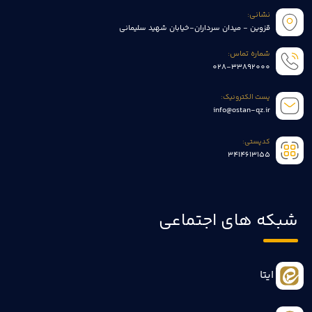
نشانی:
قزوین - میدان سرداران-خیابان شهید سلیمانی
شماره تماس:
028-33892000
پست الکترونیک:
info@ostan-qz.ir
کدپستی:
3414613155
شبکه های اجتماعی
ایتا