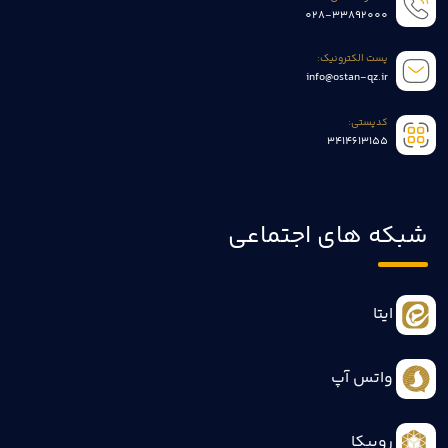
028-33892000
پست الکترونیک:
info@ostan-qz.ir
کدپستی:
3414613155
شبکه های اجتماعی
ایتا
واتس آپ
روبیکا