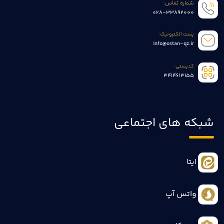
شماره تماس:
028-33892000
پست الکترونیک:
info@ostan-qz.ir
کدپستی:
3414613155
شبکه های اجتماعی
ایتا
واتس آپ