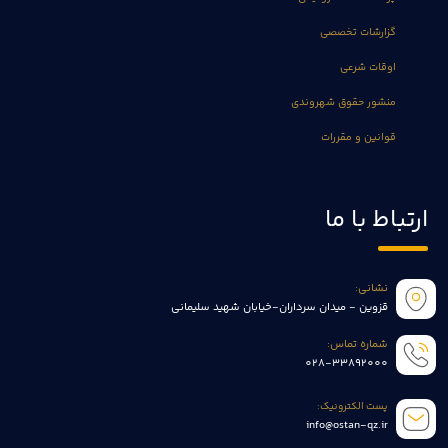
گزارشات تخصصی
اوقات شرعی
منشور حقوق شهروندی
قوانین و مقررات
ارتباط با ما
نشانی:
قزوین - میدان سرداران-خیابان شهید سلیمانی
شماره تماس:
028-33892000
پست الکترونیک:
info@ostan-qz.ir