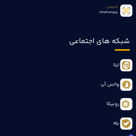
کدپستی:
3414613155
شبکه های اجتماعی
ایتا
واتس آپ
روبیکا
بله