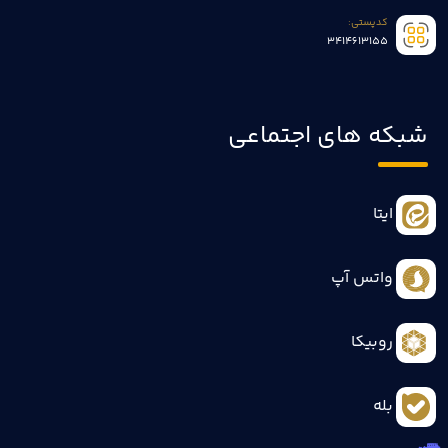
کدپستی:
3414613155
شبکه های اجتماعی
ایتا
واتس آپ
روبیکا
بله