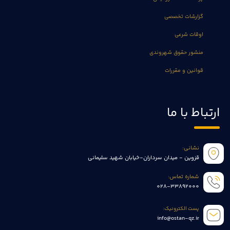
گزارشات تخصصی
اوقات شرعی
منشور حقوق شهروندی
قوانین و مقررات
ارتباط با ما
نشانی:
قزوین - میدان سرداران-خیابان شهید سلیمانی
شماره تماس:
028-33892000
پست الکترونیک:
info@ostan-qz.ir