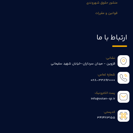
منشور حقوق شهروندی
قوانین و مقررات
ارتباط با ما
نشانی:
قزوین - میدان سرداران-خیابان شهید سلیمانی
شماره تماس:
028-33892000
پست الکترونیک:
info@ostan-qz.ir
کدپستی:
3414613155