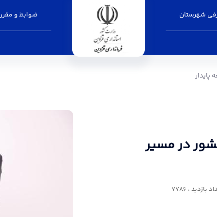
فی شهرستان
ضوابط و مقرر
یر توسعه پایدار - فرمانداری قزوین
 پایدار
کشور در مسیر
د بازدید : 7786