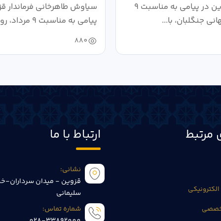
تند
فرماندار قزوین در پیامی به مناسبت ۹
سیاوش طاهرخانی فرماندار قز
انی جنگلبان، با...
پیامی به مناسبت ۹
خون،...
880
 مرتبط
ارتباط با ما
نشانی:
قزوین - میدان سرداران-خی
الکترونیکی
سلیمانی
تخصصی
شماره تماس:
028-33892000