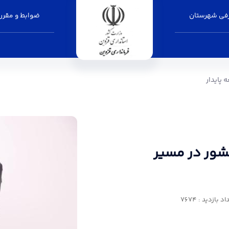
فی شهرستان
ضوابط و مقرر
یر توسعه پایدار - فرمانداری قزوین
 پایدار
کشور در مسیر
د بازدید : 7674