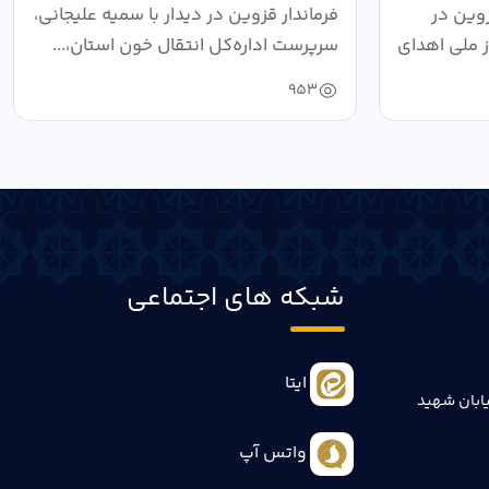
انسان‌ها است
وین در
فرماندار قزوین در دیدار با سمیه علیجانی،
 مرداد، روز ملی اهدای
سرپرست اداره‌کل انتقال خون استان،...
953
شبکه های اجتماعی
ایتا
ابان شهید
واتس آپ