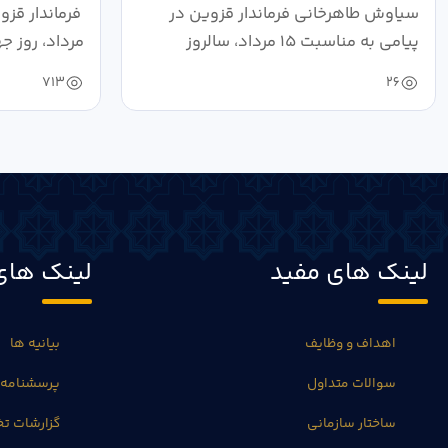
شهید عباس...
سرزمین هس
سیاوش طاهرخانی فرماندار قزوین در
پیامی به مناسبت ۱۵ مرداد، سالروز
مرداد، روز جه
شهادت...
713
26
لینک های مفید
لینک های
اهداف و وظایف
بیانیه ها
سوالات متداول
پرسشنامه 
ساختار سازمانی
گزارشات 