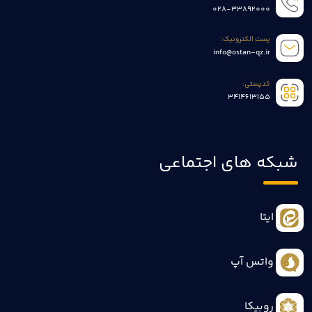
028-33892000
پست الکترونیک:
info@ostan-qz.ir
کدپستی:
3414613155
شبکه های اجتماعی
ایتا
واتس آپ
روبیکا