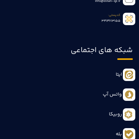
info@ostan-qz.ir
کدپستی:
3414613155
شبکه های اجتماعی
ایتا
واتس آپ
روبیکا
بله