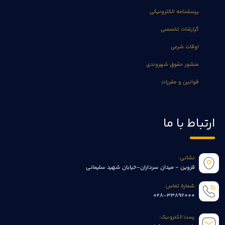
پرسشنامه الکترونیکی
گزارشات تخصصی
اوقات شرعی
منشور حقوق شهروندی
قوانین و مقررات
ارتباط با ما
نشانی:
قزوین - میدان سرداران-خیابان شهید سلیمانی
شماره تماس:
028-33892000
پست الکترونیک: