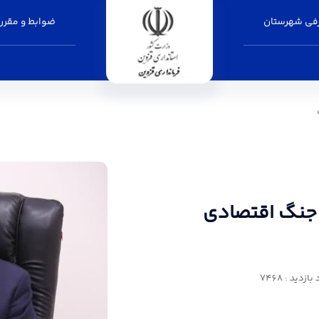
فی شهرستان
ضوابط و مقرر
صادی است - فرمانداری قزوین
ز جنگ اقتصادی
ازدید : 7468