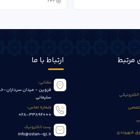
243
 مرتبط
ارتباط با ما
نشانی:
قزوین - میدان سرداران-خی
الکترونیکی
سلیمانی
تخصصی
شماره تماس:
028-33892000
ی
پست الکترونیک:
وق شهروندی
info@ostan-qz.ir