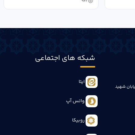
962
شبکه های اجتماعی
ایتا
ابان شهید
واتس آپ
روبیکا