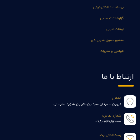
پرسشنامه الکترونیکی
گزارشات تخصصی
اوقات شرعی
منشور حقوق شهروندی
قوانین و مقررات
ارتباط با ما
نشانی:
قزوین - میدان سرداران-خیابان شهید سلیمانی
شماره تماس:
028-33892000
پست الکترونیک: