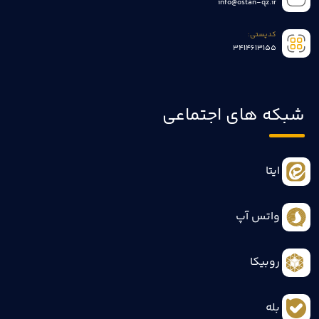
info@ostan-qz.ir
کدپستی:
3414613155
شبکه های اجتماعی
ایتا
واتس آپ
روبیکا
بله