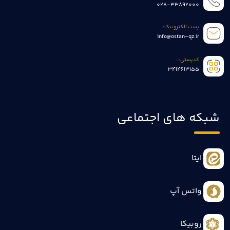
028-33892000
پست الکترونیک:
info@ostan-qz.ir
کدپستی:
3414613155
شبکه های اجتماعی
ایتا
واتس آپ
روبیکا