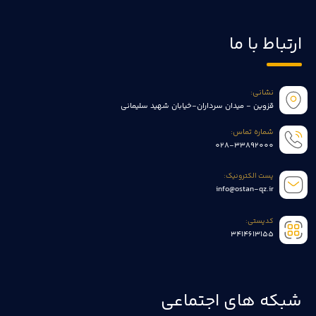
ارتباط با ما
نشانی:
قزوین - میدان سرداران-خیابان شهید سلیمانی
شماره تماس:
028-33892000
پست الکترونیک:
info@ostan-qz.ir
کدپستی:
3414613155
شبکه های اجتماعی