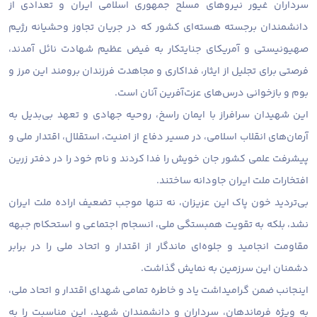
سرداران غیور نیروهای مسلح جمهوری اسلامی ایران و تعدادی از
دانشمندان برجسته هسته‌ای کشور که در جریان تجاوز وحشیانه رژیم
صهیونیستی و آمریکای جنایتکار به فیض عظیم شهادت نائل آمدند،
فرصتی برای تجلیل از ایثار، فداکاری و مجاهدت فرزندان برومند این مرز و
بوم و بازخوانی درس‌های عزت‌آفرین آنان است.
این شهیدان سرافراز با ایمان راسخ، روحیه جهادی و تعهد بی‌بدیل به
آرمان‌های انقلاب اسلامی، در مسیر دفاع از امنیت، استقلال، اقتدار ملی و
پیشرفت علمی کشور جان خویش را فدا کردند و نام خود را در دفتر زرین
افتخارات ملت ایران جاودانه ساختند.
بی‌تردید خون پاک این عزیزان، نه تنها موجب تضعیف اراده ملت ایران
نشد، بلکه به تقویت همبستگی ملی، انسجام اجتماعی و استحکام جبهه
مقاومت انجامید و جلوه‌ای ماندگار از اقتدار و اتحاد ملی را در برابر
دشمنان این سرزمین به نمایش گذاشت.
اینجانب ضمن گرامیداشت یاد و خاطره تمامی شهدای اقتدار و اتحاد ملی،
به ویژه فرماندهان، سرداران و دانشمندان شهید، این مناسبت را به