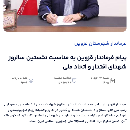
فرماندار شهرستان قزوین
پیام فرماندار قزوین به مناسبت نخستین سالروز
شهدای اقتدار و اتحاد ملی
شنبه 23 خرداد
شناسه مطلب:
تعداد بازدید :
6306
5393744
1405
فرماندار قزوین در پیامی به مناسبت نخستین سالروز شهادت جمعی از فرماندهان و سرداران
رشید نیروهای مسلح و دانشمندان هسته‌ای کشور در تجاوز وحشیانه رژیم صهیونیستی و
آمریکای جنایتکار، ضمن گرامیداشت یاد و خاطره این شهیدان والامقام، تأکید کرد که خون پاک
آنان، ضامن تداوم عزت، اقتدار و انسجام ملی جمهوری اسلامی ایران است.