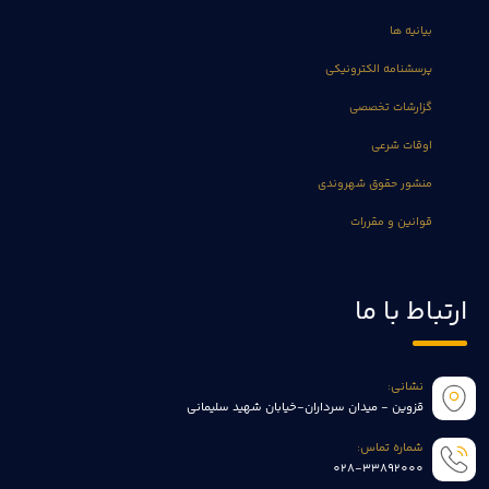
بیانیه ها
پرسشنامه الکترونیکی
گزارشات تخصصی
اوقات شرعی
منشور حقوق شهروندی
قوانین و مقررات
ارتباط با ما
نشانی:
قزوین - میدان سرداران-خیابان شهید سلیمانی
شماره تماس:
028-33892000