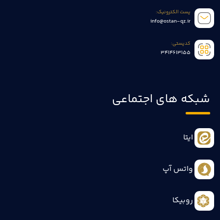
پست الکترونیک:
info@ostan-qz.ir
کدپستی:
3414613155
شبکه های اجتماعی
ایتا
واتس آپ
روبیکا