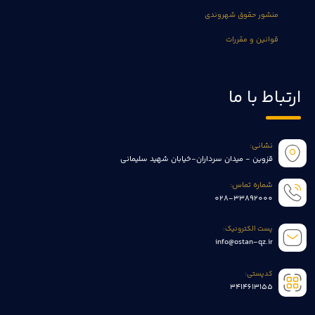
منشور حقوق شهروندی
قوانین و مقررات
ارتباط با ما
نشانی:
قزوین - میدان سرداران-خیابان شهید سلیمانی
شماره تماس:
028-33892000
پست الکترونیک:
info@ostan-qz.ir
کدپستی:
3414613155