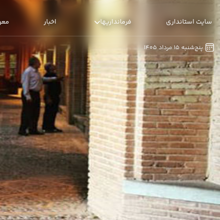
استانداری قزوین - فرمانداری قزوین
سایت استانداری
فرمانداریها
اخبار
معر
پنج‌شنبه 15 مرداد 1405