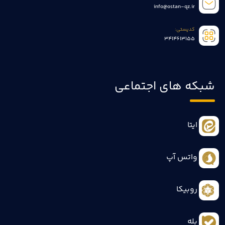
info@ostan-qz.ir
کدپستی:
3414613155
شبکه های اجتماعی
ایتا
واتس آپ
روبیکا
بله