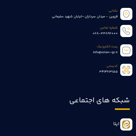
نشانی:
قزوین - میدان سرداران-خیابان شهید سلیمانی
شماره تماس:
028-33892000
پست الکترونیک:
info@ostan-qz.ir
کدپستی:
3414613155
شبکه های اجتماعی
ایتا