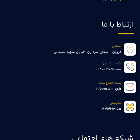
ارتباط با ما
نشانی:
قزوین - میدان سرداران-خیابان شهید سلیمانی
شماره تماس:
028-33892000
پست الکترونیک:
info@ostan-qz.ir
کدپستی:
3414613155
شبکه های اجتماعی