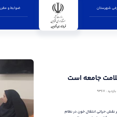
فی شهرستان
ضوابط و مقرر
ه است - فرمانداری قزوین
سلامت جامعه است
زدید : 9367
بر نقش حیاتی انتقال خون در نظام