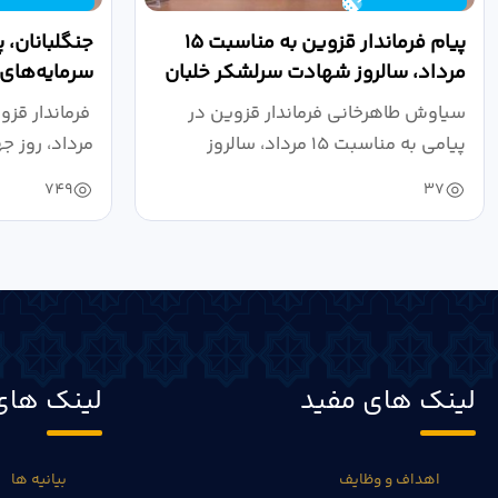
پیام فرماندار قزوین به مناسبت ۱۵
جنگلبانان، 
مرداد، سالروز شهادت سرلشکر خلبان
سرمایه‌های 
شهید عباس...
سرزمین هس
سیاوش طاهرخانی فرماندار قزوین در
پیامی به مناسبت ۱۵ مرداد، سالروز
مرداد، روز جه
شهادت...
749
37
لینک های مفید
لینک های
اهداف و وظایف
بیانیه ها