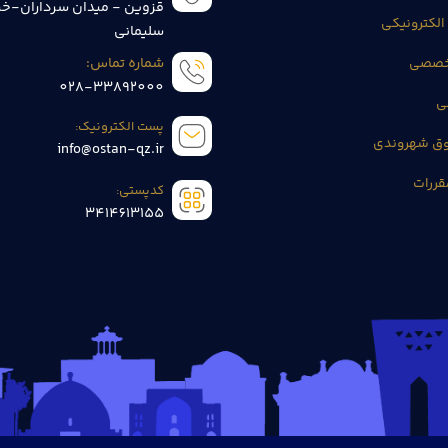
قزوین - میدان سرداران-خی
الکترونیکی
سلیمانی
تخصصی
شماره تماس:
028-33892000
ی
پست الکترونیک:
وق شهروندی
info@ostan-qz.ir
قررات
کدپستی:
3414613155