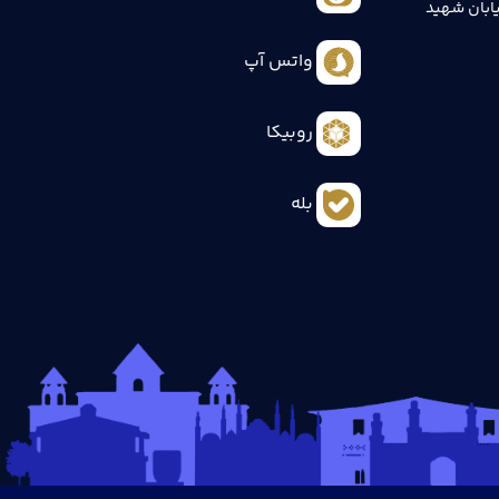
ابان شهید
واتس آپ
روبیکا
بله