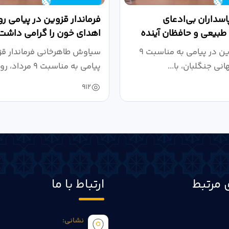
پاسداران بی‌ادعای
فرماندار قزوین در پیامی رو
طبیعی و حافظان آینده
اهدای خون را گرامی داشت
تند
فرماندار قزوین در پیامی به مناسبت ۹
سیاوش طاهرخانی فرماندار قز
انی جنگلبان، با...
پیامی به مناسبت ۹
خون،...
912
 مرتبط
ارتباط با ما
نشانی: