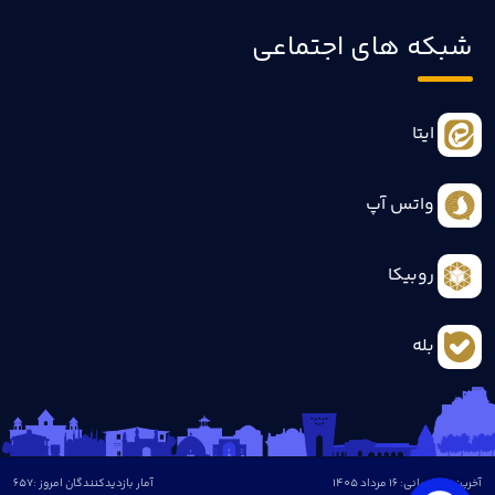
شبکه های اجتماعی
ایتا
واتس آپ
روبیکا
بله
آخرین بروزرسانی: 16 مرداد 1405
آمار بازدیدکنندگان امروز :
657