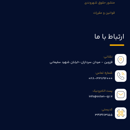
منشور حقوق شهروندی
قوانین و مقررات
ارتباط با ما
نشانی:
قزوین - میدان سرداران-خیابان شهید سلیمانی
شماره تماس:
028-33892000
پست الکترونیک:
info@ostan-qz.ir
کدپستی:
3414613155