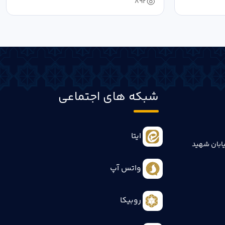
892
شبکه های اجتماعی
ایتا
ابان شهید
واتس آپ
روبیکا