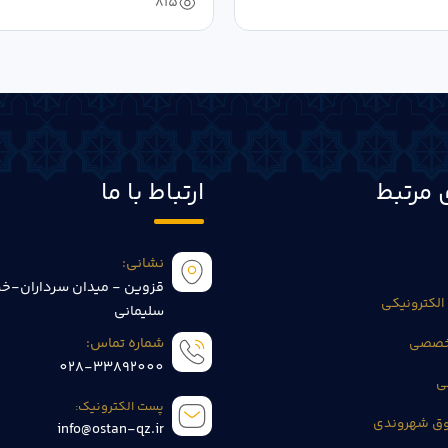
815
 مرتبط
ارتباط با ما
نشانی:
قزوین - میدان سرداران-خی
الکترونیکی
سلیمانی
تخصصی
شماره تماس:
028-33892000
ی
پست الکترونیک:
وق شهروندی
info@ostan-qz.ir