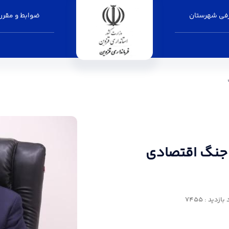
فی شهرستان
ضوابط و مقرر
صادی است - فرمانداری قزوین
ز جنگ اقتصادی
ازدید : 7455