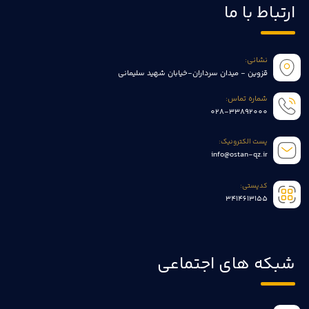
ارتباط با ما
نشانی:
قزوین - میدان سرداران-خیابان شهید سلیمانی
شماره تماس:
028-33892000
پست الکترونیک:
info@ostan-qz.ir
کدپستی:
3414613155
شبکه های اجتماعی